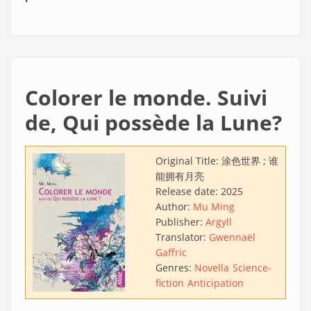
Colorer le monde. Suivi
de, Qui possède la Lune?
Original Title:
涂色世界 ; 谁
能拥有月亮
Release date:
2025
Author:
Mu Ming
Publisher:
Argyll
Translator:
Gwennaël
Gaffric
Genres:
Novella
Science-
fiction
Anticipation