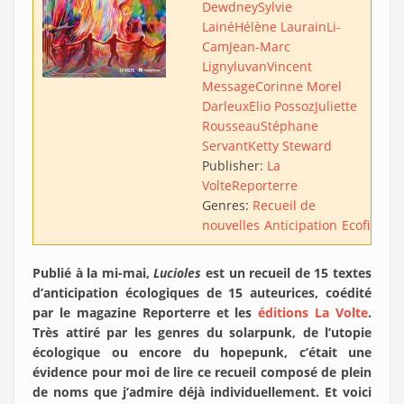
Dewdney
Sylvie
Lainé
Hélène Laurain
Li-
Cam
Jean-Marc
Ligny
luvan
Vincent
Message
Corinne Morel
Darleux
Elio Possoz
Juliette
Rousseau
Stéphane
Servant
Ketty Steward
Publisher:
La
Volte
Reporterre
Genres:
Recueil de
nouvelles
Anticipation
Ecofiction
Publié à la mi-mai,
Lucioles
est un recueil de 15 textes
d’anticipation écologiques de 15 auteurices, coédité
par le magazine Reporterre et les
éditions La Volte
.
Très attiré par les genres du solarpunk, de l’utopie
écologique ou encore du hopepunk, c’était une
évidence pour moi de lire ce recueil composé de plein
de noms que j’admire déjà individuellement. Et voici