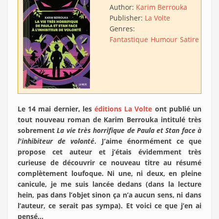
Author:
Karim Berrouka
Publisher:
La Volte
Genres:
Fantastique
Humour
Satire
Aven
Le 14 mai dernier, les
éditions La Volte
ont publié un
tout nouveau roman de Karim Berrouka intitulé très
sobrement
La vie très horrifique de Paula et Stan face à
l'inhibiteur de volonté
. J’aime énormément ce que
propose cet auteur et j’étais évidemment très
curieuse de découvrir ce nouveau titre au résumé
complètement loufoque. Ni une, ni deux, en pleine
canicule, je me suis lancée dedans (dans la lecture
hein, pas dans l’objet sinon ça n’a aucun sens, ni dans
l’auteur, ce serait pas sympa). Et voici ce que j’en ai
pensé…