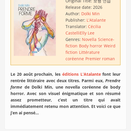
Original Title:
보행 연습
Release date:
2026
Author:
Dolki Min
Publisher:
L'Atalante
Translator:
Cécilia
Castelli
Elly Lee
Genres:
Novella
Science-
fiction
Body horror
Weird
fiction
Littérature
coréenne
Premier roman
Le 20 août prochain, les
éditions L’Atalante
font leur
rentrée littéraire avec deux titres. Parmi eux,
Prendre
forme
de Dolki Min, une novella coréenne de body
horror. Avec son visuel énigmatique et son résumé
assez prometteur, c’est un titre qui avait
immédiatement retenu mon attention. Et voici ce que
j’en ai pensé…