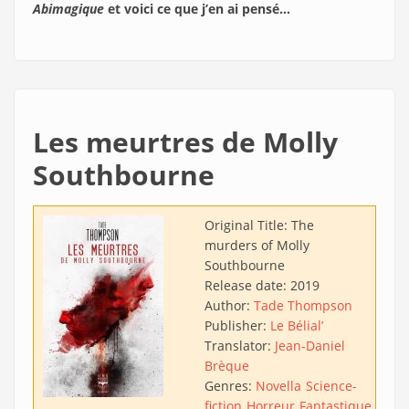
Abimagique
et voici ce que j’en ai pensé…
Les meurtres de Molly
Southbourne
Original Title:
The
murders of Molly
Southbourne
Release date:
2019
Author:
Tade Thompson
Publisher:
Le Bélial’
Translator:
Jean-Daniel
Brèque
Genres:
Novella
Science-
fiction
Horreur
Fantastique
Rom