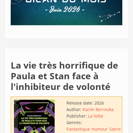
La vie très horrifique de
Paula et Stan face à
l'inhibiteur de volonté
Release date:
2026
Author:
Karim Berrouka
Publisher:
La Volte
Genres:
Fantastique
Humour
Satire
Aven