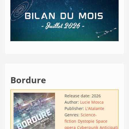
Bordure
Release date:
2026
Author:
Lucie Mosca
Publisher:
L'Atalante
Genres:
Science-
fiction
Dystopie
Space
opera
Cyberpunk
Anticipation
Ac