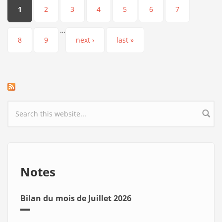
Pages
1
2
3
4
5
6
7
…
8
9
next ›
last »
Search form
Notes
Bilan du mois de Juillet 2026