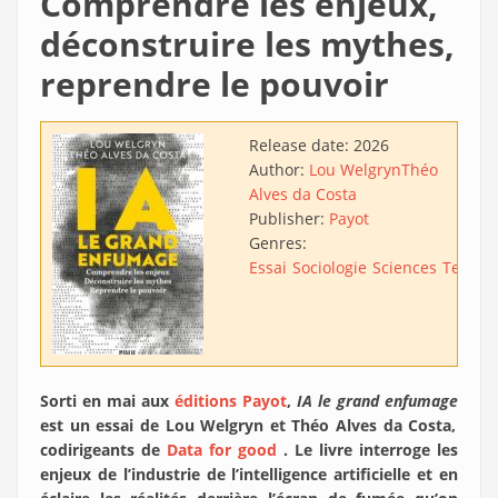
Comprendre les enjeux,
déconstruire les mythes,
reprendre le pouvoir
Release date:
2026
Author:
Lou Welgryn
Théo
Alves da Costa
Publisher:
Payot
Genres:
Essai
Sociologie
Sciences
Techno
Sorti en mai aux
éditions Payot
,
IA le grand enfumage
est un essai de Lou Welgryn et Théo Alves da Costa,
codirigeants de
Data for good
. Le livre interroge les
enjeux de l’industrie de l’intelligence artificielle et en