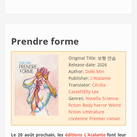
Prendre forme
Original Title:
보행 연습
Release date:
2026
Author:
Dolki Min
Publisher:
L'Atalante
Translator:
Cécilia
Castelli
Elly Lee
Genres:
Novella
Science-
fiction
Body horror
Weird
fiction
Littérature
coréenne
Premier roman
Le 20 août prochain, les
éditions L’Atalante
font leur