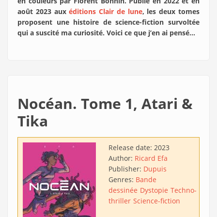
en couleurs par Florent Bonnin. Publié en 2022 et en
août 2023 aux
éditions Clair de lune
, les deux tomes
proposent une histoire de science-fiction survoltée
qui a suscité ma curiosité. Voici ce que j’en ai pensé…
Nocéan. Tome 1, Atari &
Tika
Release date:
2023
Author:
Ricard Efa
Publisher:
Dupuis
Genres:
Bande
dessinée
Dystopie
Techno-
thriller
Science-fiction