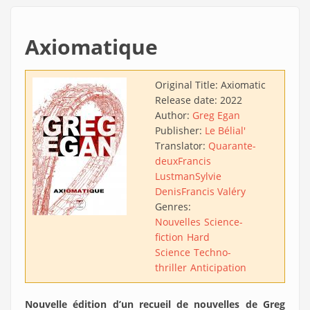
Axiomatique
Original Title:
Axiomatic
Release date:
2022
Author:
Greg Egan
Publisher:
Le Bélial'
Translator:
Quarante-
deux
Francis
Lustman
Sylvie
Denis
Francis Valéry
Genres:
Nouvelles
Science-
fiction
Hard
Science
Techno-
thriller
Anticipation
Nouvelle édition d’un recueil de nouvelles de Greg