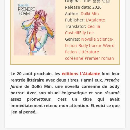
Original Title:
보행 연습
Release date:
2026
Author:
Dolki Min
Publisher:
L'Atalante
Translator:
Cécilia
Castelli
Elly Lee
Genres:
Novella
Science-
fiction
Body horror
Weird
fiction
Littérature
coréenne
Premier roman
Le 20 août prochain, les
éditions L’Atalante
font leur
rentrée littéraire avec deux titres. Parmi eux,
Prendre
forme
de Dolki Min, une novella coréenne de body
horror. Avec son visuel énigmatique et son résumé
assez prometteur, c’est un titre qui avait
immédiatement retenu mon attention. Et voici ce que
j’en ai pensé…