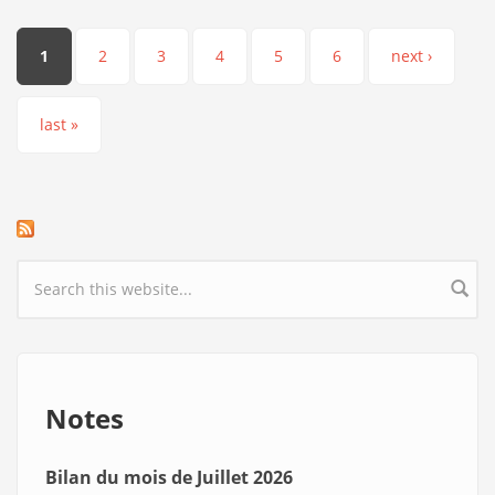
Pages
1
2
3
4
5
6
next ›
last »
Search form
Notes
Bilan du mois de Juillet 2026