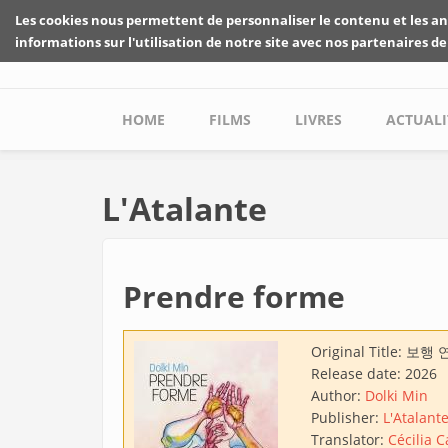
Skip to main content
Les cookies nous permettent de personnaliser le contenu et les an
informations sur l'utilisation de notre site avec nos partenaires de
Main menu
HOME
FILMS
LIVRES
ACTUALI
L'Atalante
Prendre forme
Original Title:
보행 
Release date:
2026
Author:
Dolki Min
Publisher:
L'Atalant
Translator:
Cécilia C