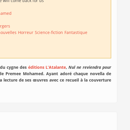
 will come back for us
hamed
e
rgers
nouvelles
Horreur
Science-fiction
Fantastique
e du cygne des
éditions L’Atalante
,
Nul ne reviendra pour
s de Premee Mohamed. Ayant adoré chaque novella de
ma lecture de ses œuvres avec ce recueil à la couverture