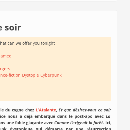
 soir
at can we offer you tonight
hamed
e
rgers
nce-fiction
Dystopie
Cyberpunk
elle du cygne chez
L’Atalante
,
Et que désirez-vous ce soir
rice nous a déjà embarqué dans le post-apo avec
La
dans une fable glaçante avec
Comme l’exigeait la forêt
. Ici,
unk dystopique qui démarre par une résurrection