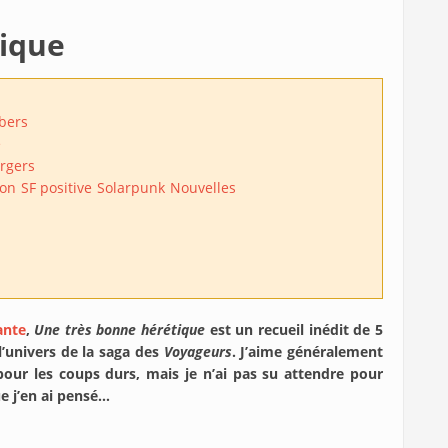
ique
bers
e
rgers
ion
SF positive
Solarpunk
Nouvelles
ante
,
Une très bonne hérétique
est un recueil inédit de 5
’univers de la saga des
Voyageurs
. J’aime généralement
our les coups durs, mais je n’ai pas su attendre pour
ue j’en ai pensé…