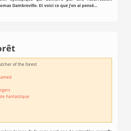
omas Dambreville. Et voici ce que j’en ai pensé…
orêt
tcher of the forest
hamed
e
rgers
nte
Fantastique