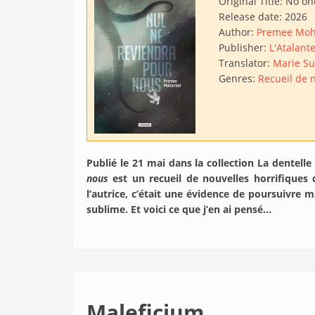
Original Title:
No one
Release date:
2026
Author:
Premee Mo
Publisher:
L'Atalant
Translator:
Marie Su
Genres:
Recueil de 
Publié le 21 mai dans la collection La dentell
nous
est un recueil de nouvelles horrifique
l’autrice, c’était une évidence de poursuivre 
sublime. Et voici ce que j’en ai pensé…
Maleficium