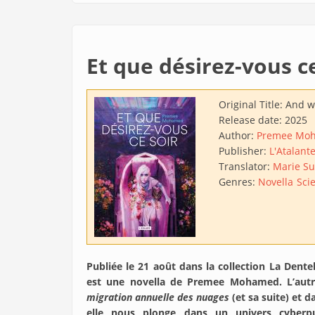
Et que désirez-vous ce
Original Title:
And wh
Release date:
2025
Author:
Premee Mo
Publisher:
L'Atalant
Translator:
Marie Su
Genres:
Novella
Scie
Publiée le 21 août dans la collection La Dent
est une novella de Premee Mohamed. L’aut
migration annuelle des nuages
(et sa suite) et 
elle nous plonge dans un univers cyberp