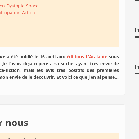
ion
Dystopie
Space
ticipation
Action
I
ure
a été publié le 16 avril aux
éditions L’Atalante
sous
Je l’avais déjà repéré à sa sortie, ayant très envie de
I
e-fiction, mais les avis très positifs des premières
mon envie de le découvrir. Et voici ce que j’en ai pensé…
r nous