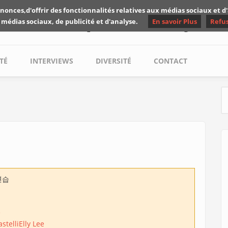
nonces,d'offrir des fonctionnalités relatives aux médias sociaux et 
Les critiques de Yuyine
 médias sociaux, de publicité et d'analyse.
En savoir Plus
Refu
TÉ
INTERVIEWS
DIVERSITÉ
CONTACT
S
연습
e
astelli
Elly Lee