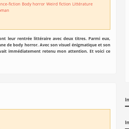
nce-fiction
Body horror
Weird fiction
Littérature
roman
nt leur rentrée littéraire avec deux titres. Parmi eux,
nne de body horror. Avec son visuel énigmatique et son
avait immédiatement retenu mon attention. Et voici ce
I
I
e