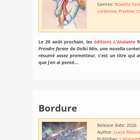
Genres:
Novella
Scie
coréenne
Premier 
Le 20 août prochain, les
éditions L’Atalante
fo
Prendre forme
de Dolki Min, une novella corée
résumé assez prometteur, c’est un titre qui 
que j’en ai pensé…
Bordure
Release date:
2026
Author:
Lucie Mosca
Publisher:
L'Atalant