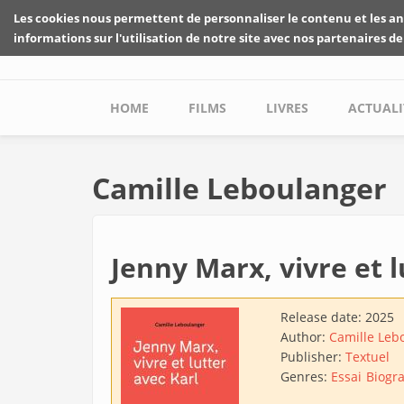
Skip to main content
Les cookies nous permettent de personnaliser le contenu et les an
informations sur l'utilisation de notre site avec nos partenaires de
Main menu
HOME
FILMS
LIVRES
ACTUALI
Camille Leboulanger
Jenny Marx, vivre et l
Release date:
2025
Author:
Camille Leb
Publisher:
Textuel
Genres:
Essai
Biogr