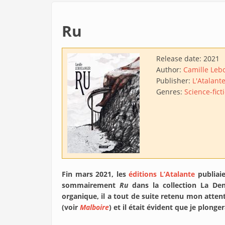
Ru
Release date:
2021
Author:
Camille Leb
Publisher:
L'Atalant
Genres:
Science-fict
Fin mars 2021, les
éditions L’Atalante
publiai
sommairement
Ru
dans la collection La De
organique, il a tout de suite retenu mon atten
(voir
Malboire
) et il était évident que je plonge