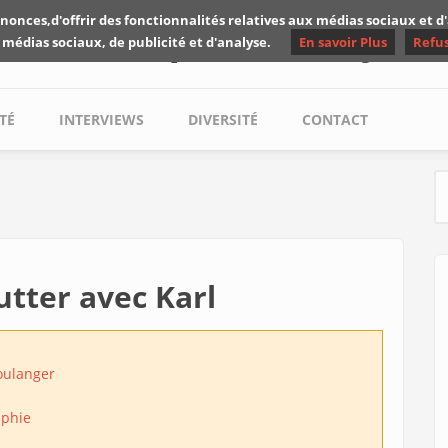
nonces,d'offrir des fonctionnalités relatives aux médias sociaux et 
Les critiques de Yuyine
 médias sociaux, de publicité et d'analyse.
En savoir Plus
Refu
TÉ
INTERVIEWS
DIVERSITÉ
CONTACT
S
utter avec Karl
oulanger
aphie