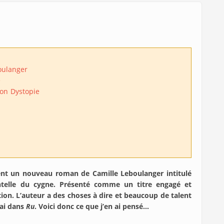
oulanger
e
ion
Dystopie
ent un nouveau roman de Camille Leboulanger intitulé
ntelle du cygne. Présenté comme un titre engagé et
tion. L’auteur a des choses à dire et beaucoup de talent
rai dans
Ru
. Voici donc ce que j’en ai pensé…