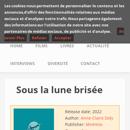
Skip to main content
Les cookies nous permettent de personnaliser le contenu et les
Les critiques de
annonces,d'offrir des fonctionnalités relatives aux médias
Yuyine
sociaux et d'analyser notre trafic.Nous partageons également
des informations sur l'utilisation de notre site avec nos
partenaires de médias sociaux, de publicité et d'analyse.
En
savoir Plus
Refuser
Accepter
Main menu
HOME
FILMS
LIVRES
ACTUALITÉ
INTERVIEWS
DIVERSITÉ
CONTACT
Sous la lune brisée
Release date:
2022
Author:
Anne-Claire Doly
Publisher:
Mnémos