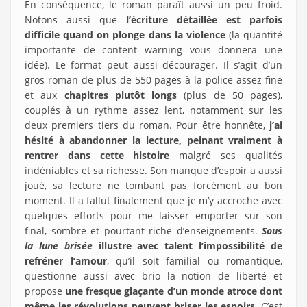
En conséquence, le roman paraît aussi un peu froid.
Notons aussi que
l’écriture détaillée est parfois
difficile quand on plonge dans la violence
(la quantité
importante de content warning vous donnera une
idée). Le format peut aussi décourager. Il s’agit d’un
gros roman de plus de 550 pages à la police assez fine
et aux
chapitres plutôt longs
(plus de 50 pages),
couplés à un rythme assez lent, notamment sur les
deux premiers tiers du roman. Pour être honnête,
j’ai
hésité à abandonner la lecture, peinant vraiment à
rentrer dans cette histoire
malgré ses qualités
indéniables et sa richesse. Son manque d’espoir a aussi
joué, sa lecture ne tombant pas forcément au bon
moment. Il a fallut finalement que je m’y accroche avec
quelques efforts pour me laisser emporter sur son
final, sombre et pourtant riche d’enseignements.
Sous
la lune brisée
illustre avec talent l’impossibilité de
refréner l’amour
, qu’il soit familial ou romantique,
questionne aussi avec brio la notion de liberté et
propose
une fresque glaçante d’un monde atroce dont
même les révolutions peuvent briser les espoirs
. C’est