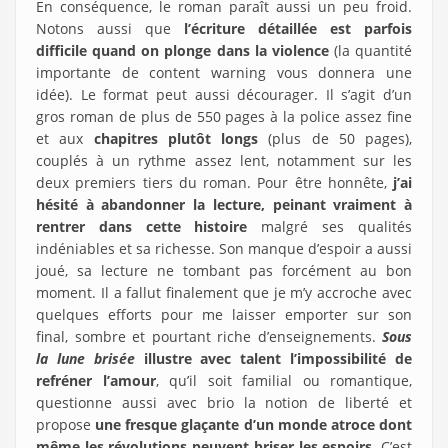
En conséquence, le roman paraît aussi un peu froid.
Notons aussi que
l’écriture détaillée est parfois
difficile quand on plonge dans la violence
(la quantité
importante de content warning vous donnera une
idée). Le format peut aussi décourager. Il s’agit d’un
gros roman de plus de 550 pages à la police assez fine
et aux
chapitres plutôt longs
(plus de 50 pages),
couplés à un rythme assez lent, notamment sur les
deux premiers tiers du roman. Pour être honnête,
j’ai
hésité à abandonner la lecture, peinant vraiment à
rentrer dans cette histoire
malgré ses qualités
indéniables et sa richesse. Son manque d’espoir a aussi
joué, sa lecture ne tombant pas forcément au bon
moment. Il a fallut finalement que je m’y accroche avec
quelques efforts pour me laisser emporter sur son
final, sombre et pourtant riche d’enseignements.
Sous
la lune brisée
illustre avec talent l’impossibilité de
refréner l’amour
, qu’il soit familial ou romantique,
questionne aussi avec brio la notion de liberté et
propose
une fresque glaçante d’un monde atroce dont
même les révolutions peuvent briser les espoirs
. C’est