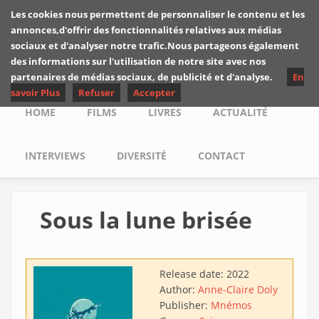
Skip to main content
Les cookies nous permettent de personnaliser le contenu et les
Les critiques de
annonces,d'offrir des fonctionnalités relatives aux médias
Yuyine
sociaux et d'analyser notre trafic.Nous partageons également
des informations sur l'utilisation de notre site avec nos
partenaires de médias sociaux, de publicité et d'analyse.
En
savoir Plus
Refuser
Accepter
Main menu
HOME
FILMS
LIVRES
ACTUALITÉ
INTERVIEWS
DIVERSITÉ
CONTACT
Sous la lune brisée
Release date:
2022
Author:
Anne-Claire Doly
Publisher:
Mnémos