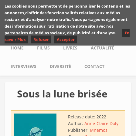
Skip to main content
Les cookies nous permettent de personnaliser le contenu et les
Les critiques de
annonces,d'offrir des fonctionnalités relatives aux médias
Yuyine
sociaux et d'analyser notre trafic.Nous partageons également
des informations sur l'utilisation de notre site avec nos
partenaires de médias sociaux, de publicité et d'analyse.
En
savoir Plus
Refuser
Accepter
Main menu
HOME
FILMS
LIVRES
ACTUALITÉ
INTERVIEWS
DIVERSITÉ
CONTACT
Sous la lune brisée
Release date:
2022
Author:
Anne-Claire Doly
Publisher:
Mnémos