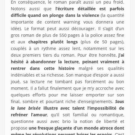
En conséquence, le roman paraît aussi un peu froid.
Notons aussi que
l’écriture détaillée est parfois
difficile quand on plonge dans la violence
(la quantité
importante de content warning vous donnera une
idée). Le format peut aussi décourager. Il s’agit d’un
gros roman de plus de 550 pages à la police assez fine
et aux
chapitres plutôt longs
(plus de 50 pages),
couplés à un rythme assez lent, notamment sur les
deux premiers tiers du roman. Pour être honnête,
j’ai
hésité à abandonner la lecture, peinant vraiment à
rentrer dans cette histoire
malgré ses qualités
indéniables et sa richesse. Son manque d’espoir a aussi
joué, sa lecture ne tombant pas forcément au bon
moment. Il a fallut finalement que je m’y accroche avec
quelques efforts pour me laisser emporter sur son
final, sombre et pourtant riche d’enseignements.
Sous
la lune brisée
illustre avec talent l’impossibilité de
refréner l’amour
, qu’il soit familial ou romantique,
questionne aussi avec brio la notion de liberté et
propose
une fresque glaçante d’un monde atroce dont
même les révolutions peuvent briser les espoirs
. C’est