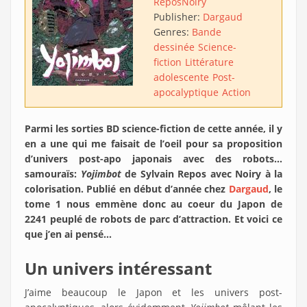
Repos
Noiry
Publisher:
Dargaud
Genres:
Bande
dessinée
Science-
fiction
Littérature
adolescente
Post-
apocalyptique
Action
Parmi les sorties BD science-fiction de cette année, il y
en a une qui me faisait de l’oeil pour sa proposition
d’univers post-apo japonais avec des robots…
samouraïs:
Yojimbot
de Sylvain Repos avec Noiry à la
colorisation. Publié en début d’année chez
Dargaud
, le
tome 1 nous emmène donc au coeur du Japon de
2241 peuplé de robots de parc d’attraction. Et voici ce
que j’en ai pensé…
Un univers intéressant
J’aime beaucoup le Japon et les univers post-