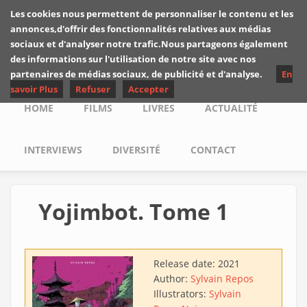
Skip to main content
Les cookies nous permettent de personnaliser le contenu et les
Les critiques de
annonces,d'offrir des fonctionnalités relatives aux médias
Yuyine
sociaux et d'analyser notre trafic.Nous partageons également
des informations sur l'utilisation de notre site avec nos
partenaires de médias sociaux, de publicité et d'analyse.
En
savoir Plus
Refuser
Accepter
Main menu
HOME
FILMS
LIVRES
ACTUALITÉ
INTERVIEWS
DIVERSITÉ
CONTACT
Yojimbot. Tome 1
Release date:
2021
Author:
Sylvain Repos
Illustrators:
Sylvain