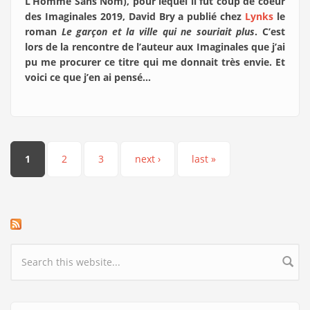
L’Homme Sans Nom), pour lequel il fut coup de coeur
des Imaginales 2019, David Bry a publié chez
Lynks
le
roman
Le garçon et la ville qui ne souriait plus
. C’est
lors de la rencontre de l’auteur aux Imaginales que j’ai
pu me procurer ce titre qui me donnait très envie. Et
voici ce que j’en ai pensé…
Pages
1
2
3
next ›
last »
Search form