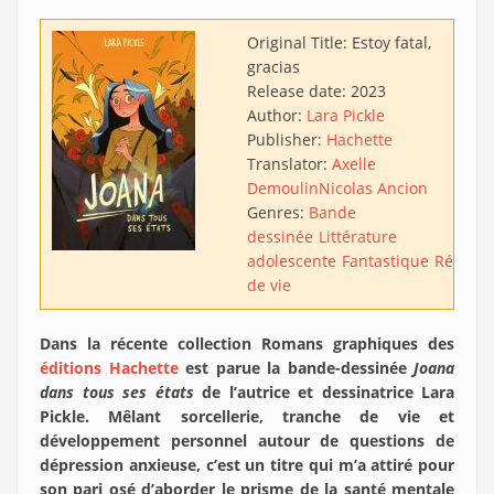
Original Title:
Estoy fatal,
gracias
Release date:
2023
Author:
Lara Pickle
Publisher:
Hachette
Translator:
Axelle
Demoulin
Nicolas Ancion
Genres:
Bande
dessinée
Littérature
adolescente
Fantastique
Récit
de vie
Dans la récente collection Romans graphiques des
éditions Hachette
est parue la bande-dessinée
Joana
dans tous ses états
de l’autrice et dessinatrice Lara
Pickle. Mêlant sorcellerie, tranche de vie et
développement personnel autour de questions de
dépression anxieuse, c’est un titre qui m’a attiré pour
son pari osé d’aborder le prisme de la santé mentale