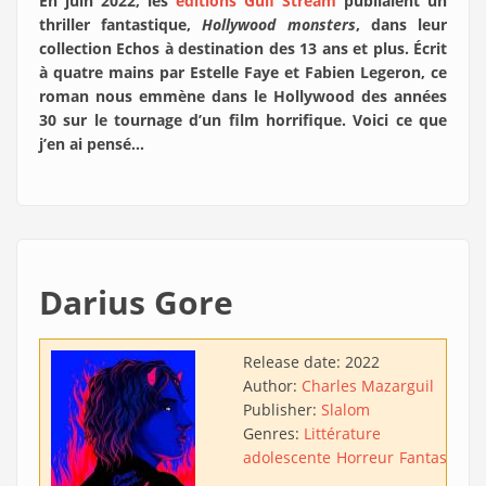
En juin 2022, les
éditions Gulf Stream
publiaient un
thriller fantastique,
Hollywood monsters
, dans leur
collection Echos à destination des 13 ans et plus. Écrit
à quatre mains par Estelle Faye et Fabien Legeron, ce
roman nous emmène dans le Hollywood des années
30 sur le tournage d’un film horrifique. Voici ce que
j’en ai pensé…
Darius Gore
Release date:
2022
Author:
Charles Mazarguil
Publisher:
Slalom
Genres:
Littérature
adolescente
Horreur
Fantastique