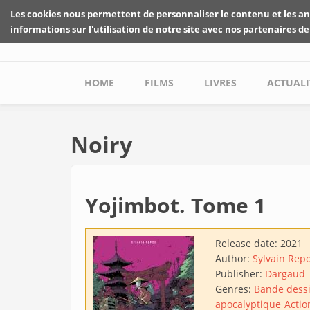
Skip to main content
Les cookies nous permettent de personnaliser le contenu et les an
informations sur l'utilisation de notre site avec nos partenaires de
Main menu
HOME
FILMS
LIVRES
ACTUALI
Noiry
Yojimbot. Tome 1
Release date:
2021
Author:
Sylvain Rep
Publisher:
Dargaud
Genres:
Bande dess
apocalyptique
Actio