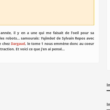
 année, il y en a une qui me faisait de l’oeil pour sa
 des robots… samouraïs:
Yojimbot
de Sylvain Repos avec
ée chez
Dargaud
, le tome 1 nous emmène donc au coeur
raction. Et voici ce que j’en ai pensé…
I
I