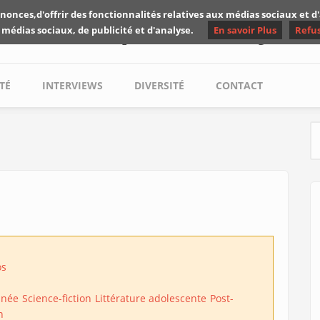
nonces,d'offrir des fonctionnalités relatives aux médias sociaux et 
Les critiques de Yuyine
 médias sociaux, de publicité et d'analyse.
En savoir Plus
Refu
TÉ
INTERVIEWS
DIVERSITÉ
CONTACT
S
os
inée
Science-fiction
Littérature adolescente
Post-
n