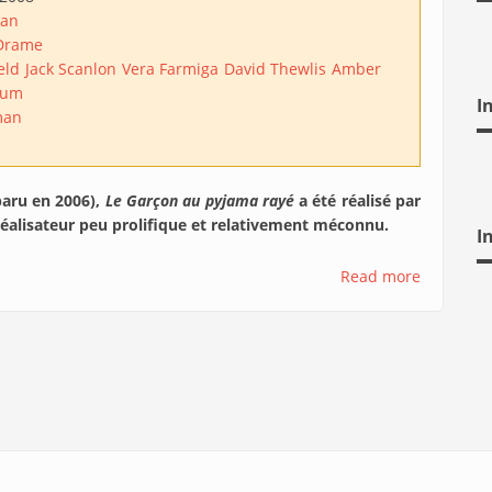
man
Drame
eld
Jack Scanlon
Vera Farmiga
David Thewlis
Amber
aum
I
man
aru en 2006),
Le Garçon au pyjama rayé
a été réalisé par
 réalisateur peu prolifique et relativement méconnu.
I
Read more