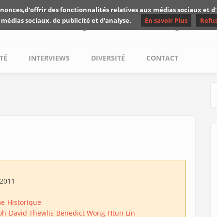
nonces,d'offrir des fonctionnalités relatives aux médias sociaux et 
Les critiques de Yuyine
 médias sociaux, de publicité et d'analyse.
En savoir Plus
Refu
TÉ
INTERVIEWS
DIVERSITÉ
CONTACT
S
/2011
me
Historique
oh
David Thewlis
Benedict Wong
Htun Lin