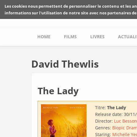
Skip to main content
Les cookies nous permettent de personnaliser le contenu et les an
informations sur l'utilisation de notre site avec nos partenaires de
Main menu
HOME
FILMS
LIVRES
ACTUALI
David Thewlis
The Lady
Titre:
The Lady
Release date:
30/11
Director:
Luc Besson
Genres:
Biopic
Dra
Staring:
Michelle Ye