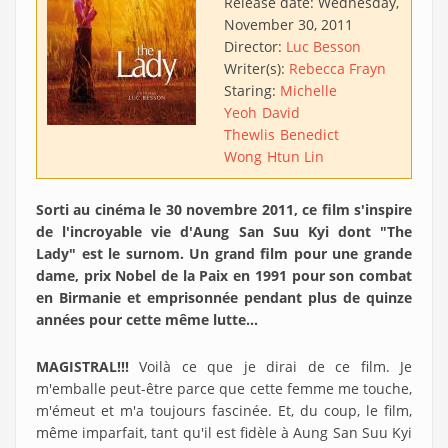
Release date:
Wednesday,
November 30, 2011
Director:
Luc Besson
Writer(s):
Rebecca Frayn
Staring:
Michelle
Yeoh
David
Thewlis
Benedict
Wong
Htun Lin
Sorti au cinéma le 30 novembre 2011, ce film s'inspire
de l'incroyable vie d'Aung San Suu Kyi dont "The
Lady" est le surnom. Un grand film pour une grande
dame, prix Nobel de la Paix en 1991 pour son combat
en Birmanie et emprisonnée pendant plus de quinze
années pour cette même lutte...
MAGISTRAL!!!
Voilà ce que je dirai de ce film. Je
m'emballe peut-être parce que cette femme me touche,
m'émeut et m'a toujours fascinée. Et, du coup, le film,
même imparfait, tant qu'il est fidèle à Aung San Suu Kyi