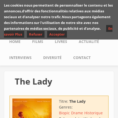
Skip to main content
Les cookies nous permettent de personnaliser le contenu et les
Les critiques de
annonces,d'offrir des fonctionnalités relatives aux médias
Yuyine
sociaux et d'analyser notre trafic.Nous partageons également
des informations sur l'utilisation de notre site avec nos
partenaires de médias sociaux, de publicité et d'analyse.
En
savoir Plus
Refuser
Accepter
Main menu
HOME
FILMS
LIVRES
ACTUALITÉ
INTERVIEWS
DIVERSITÉ
CONTACT
The Lady
Titre:
The Lady
Genres:
Biopic
Drame
Historique