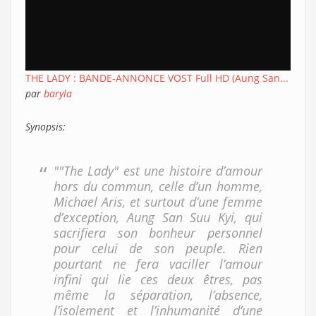
THE LADY : BANDE-ANNONCE VOST Full HD (Aung San...
par
baryla
Synopsis:
""The Lady" est une histoire d’amour
hors du commun, celle d’un homme,
Michael Aris, et surtout d’une femme
d’exception, Aung San Suu Kyi, qui
sacrifiera son bonheur personnel
pour celui de son peuple. Rien
pourtant ne fera vaciller l’amour
infini qui lie ces deux êtres, pas
même la séparation, l’absence,
l’isolement et l’inhumanité d’une