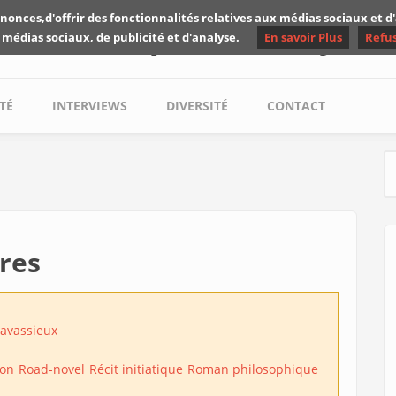
nonces,d'offrir des fonctionnalités relatives aux médias sociaux et 
Les critiques de Yuyine
 médias sociaux, de publicité et d'analyse.
En savoir Plus
Refu
TÉ
INTERVIEWS
DIVERSITÉ
CONTACT
S
tres
havassieux
ion
Road-novel
Récit initiatique
Roman philosophique