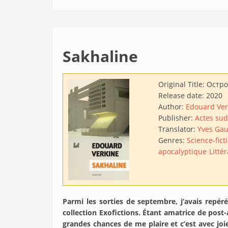
Sakhaline
Original Title:
Остро
Release date:
2020
Author:
Edouard Ver
Publisher:
Actes sud
Translator:
Yves Gau
Genres:
Science-fict
apocalyptique
Litté
Parmi les sorties de septembre, j’avais repér
collection Exofictions. Étant amatrice de post
grandes chances de me plaire et c’est avec joie