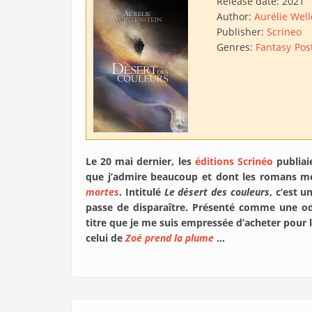
Release date:
2021
Author:
Aurélie Well
Publisher:
Scrineo
Genres:
Fantasy
Pos
Le 20 mai dernier, les
éditions Scrinéo
publiai
que j’admire beaucoup et dont les romans me
mortes
. Intitulé
Le désert des couleurs
, c’est 
passe de disparaître. Présenté comme une ode 
titre que je me suis empressée d’acheter pour
celui de
Zoé prend la plume
…