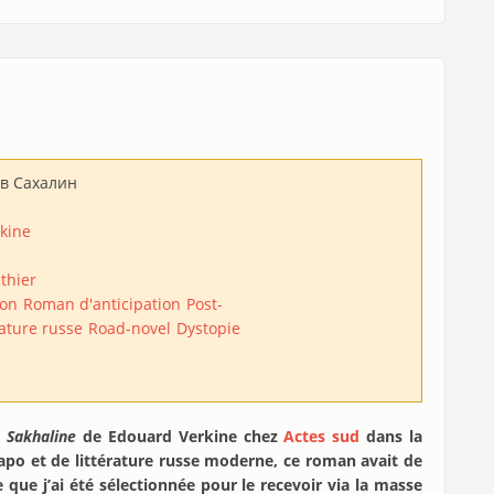
в Сахалин
kine
thier
ion
Roman d'anticipation
Post-
rature russe
Road-novel
Dystopie
é
Sakhaline
de Edouard Verkine chez
Actes sud
dans la
-apo et de littérature russe moderne, ce roman avait de
 que j’ai été sélectionnée pour le recevoir via la masse