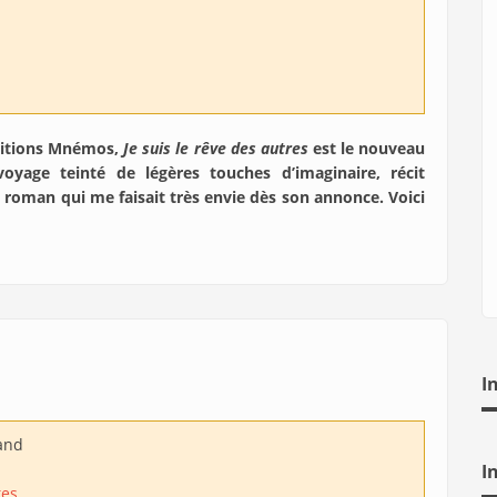
éditions Mnémos,
Je suis le rêve des autres
est le nouveau
oyage teinté de légères touches d’imaginaire, récit
 roman qui me faisait très envie dès son annonce. Voici
I
and
I
kes