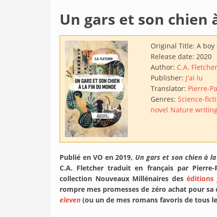
Un gars et son chien 
Original Title:
A boy 
Release date:
2020
Author:
C.A. Fletche
Publisher:
J'ai lu
Translator:
Pierre-P
Genres:
Science-fict
novel
Nature writin
Publié en VO en 2019,
Un gars et son chien à l
C.A. Fletcher traduit en français par Pierre
collection Nouveaux Millénaires des
éditions 
rompre mes promesses de zéro achat pour sa 
eleven
(ou un de mes romans favoris de tous les