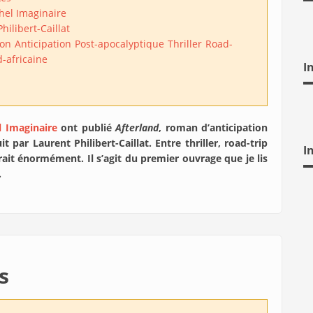
hel Imaginaire
hilibert-Caillat
ion
Anticipation
Post-apocalyptique
Thriller
Road-
d-africaine
I
l Imaginaire
ont publié
Afterland
, roman d’anticipation
t par Laurent Philibert-Caillat. Entre thriller, road-trip
I
ait énormément. Il s’agit du premier ouvrage que je lis
…
s