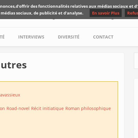
nonces,d'offrir des fonctionnalités relatives aux médias sociaux et 
Les critiques de Yuyine
 médias sociaux, de publicité et d'analyse.
En savoir Plus
Refu
TÉ
INTERVIEWS
DIVERSITÉ
CONTACT
autres
S
havassieux
ion
Road-novel
Récit initiatique
Roman philosophique