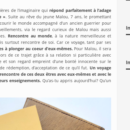
ères de l’imaginaire qui
répond parfaitement à l’adage
on
»
. Suite au rêve du jeune Malou, 7 ans, le promettant
parcourir le monde accompagné d’un ancien guerrier pour
I
veillements, via le regard curieux de Malou mais aussi
res.
Rencontre au monde
, à la nature merveilleuse et
is surtout rencontre de soi. Car ce voyage, tant par ses
es à plonger au coeur d’eux-mêmes.
Pour Malou, il sera
rs de ce trajet grâce à sa relation si particulière avec
re et son regard empreint d’une bonté innocente sur le
I
e rédemption, d’acceptation de ce qu’il fut.
Un voyage
la rencontre de ces deux êtres avec eux-mêmes et avec le
leurs enseignements.
Qu’as-tu appris aujourd’hui? Qu’un