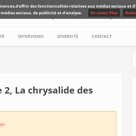
nonces,d'offrir des fonctionnalités relatives aux médias sociaux et 
Les critiques de Yuyine
 médias sociaux, de publicité et d'analyse.
En savoir Plus
Refu
TÉ
INTERVIEWS
DIVERSITÉ
CONTACT
S
2, La chrysalide des
on