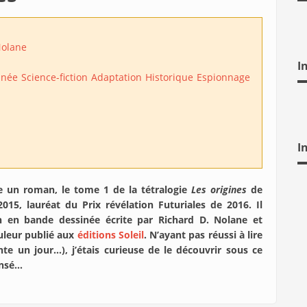
Nolane
I
inée
Science-fiction
Adaptation
Historique
Espionnage
I
ne un roman, le tome 1 de la tétralogie
Les origines
de
015, lauréat du Prix révélation Futuriales de 2016. Il
 en bande dessinée écrite par Richard D. Nolane et
ouleur publié aux
éditions Soleil
. N’ayant pas réussi à lire
nte un jour…), j’étais curieuse de le découvrir sous ce
ensé…