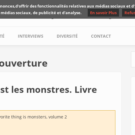
nonces,d'offrir des fonctionnalités relatives aux médias sociaux et 
Les critiques de Yuyine
 médias sociaux, de publicité et d'analyse.
En savoir Plus
Refu
TÉ
INTERVIEWS
DIVERSITÉ
CONTACT
Louverture
S
est les monstres. Livre
orite thing is monsters, volume 2