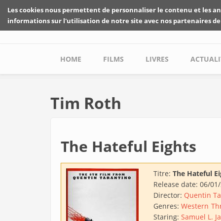
Skip to main content
Les cookies nous permettent de personnaliser le contenu et les an
informations sur l'utilisation de notre site avec nos partenaires de
Main menu
HOME
FILMS
LIVRES
ACTUALI
Tim Roth
The Hateful Eights
Titre:
The Hateful Ei
Release date:
06/01
Director:
Quentin Ta
Genres:
Western
Thr
Staring:
Samuel L. J