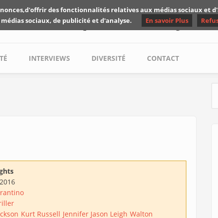
nonces,d'offrir des fonctionnalités relatives aux médias sociaux et 
Les critiques de Yuyine
 médias sociaux, de publicité et d'analyse.
En savoir Plus
Refu
TÉ
INTERVIEWS
DIVERSITÉ
CONTACT
S
ghts
/2016
rantino
iller
ackson
Kurt Russell
Jennifer Jason Leigh
Walton