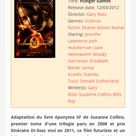
Titre:
Hunger Games
Release date:
12/03/2012
Director:
Gary Ross
Genres:
Science-
fiction
Drame
Action
Romance
Staring:
Jennifer
Lawrence
Josh
Hutcherson
Liam
Hemsworth
Woody
Harrelson
Elizabeth
Banks
Lenny
Kravitz
Stanley
Tucci
Donald Sutherland
Writer(s):
Gary
Ross
Suzanne Collins
Billy
Ray
Adaptation du livre éponyme SF de Suzanne Collins,
premier tome d'une trilogie paru en 2008 et prix
littéraire Et-lisez moi en 2011, ce film futuriste et un