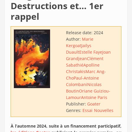
Destructions et… 1er
rappel
Release date:
2024
Author:
Marie
Kergoat
Jaïlys
Duault
Estelle Faye
Joan
Grandjean
Clément
Sabathié
Apolline
Christakis
Marc Ang-
Cho
Paul-Antoine
Colombani
Nicolas
Boutin
Oriane Guiziou-
Lamour
Antoine Paris
Publisher:
Goater
Genres:
Essai
Nouvelles
À l’automne 2024, suite à un financement participatif,