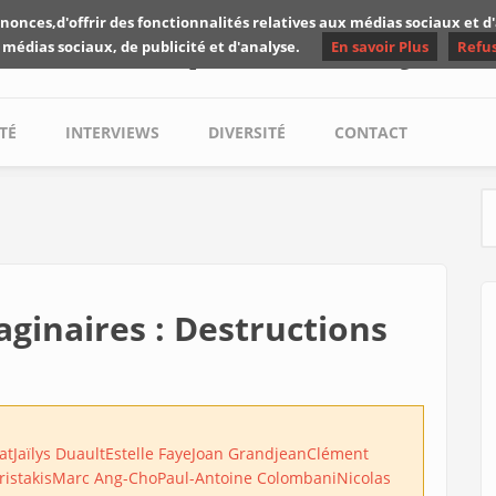
nonces,d'offrir des fonctionnalités relatives aux médias sociaux et 
Les critiques de Yuyine
 médias sociaux, de publicité et d'analyse.
En savoir Plus
Refu
TÉ
INTERVIEWS
DIVERSITÉ
CONTACT
S
aginaires : Destructions
at
Jaïlys Duault
Estelle Faye
Joan Grandjean
Clément
ristakis
Marc Ang-Cho
Paul-Antoine Colombani
Nicolas