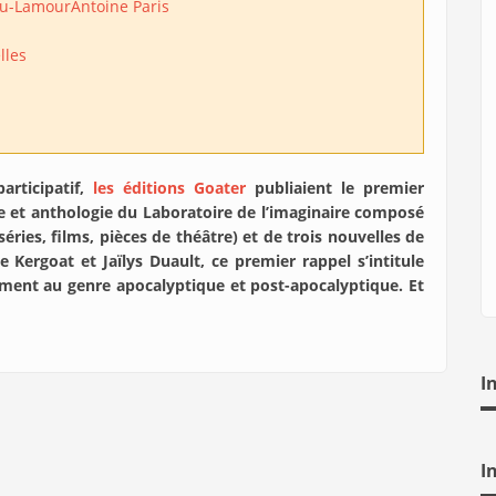
ou-Lamour
Antoine Paris
lles
articipatif,
les éditions Goater
publiaient le premier
ue et anthologie du Laboratoire de l’imaginaire composé
séries, films, pièces de théâtre) et de trois nouvelles de
e Kergoat et Jaïlys Duault, ce premier rappel s’intitule
ement au genre apocalyptique et post-apocalyptique. Et
I
I