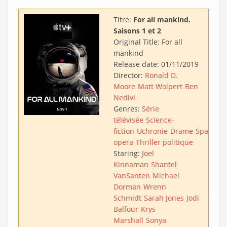
Titre:
For all mankind.
Saisons 1 et 2
Original Title:
For all
mankind
Release date:
01/11/2019
Director:
Ronald D.
Moore
Matt Wolpert
Ben
Nedivi
Genres:
Série
télévisée
Science-
fiction
Uchronie
Drame
Space
opera
Thriller politique
Staring:
Joel
Kinnaman
Shantel
VanSanten
Michael
Dorman
Wrenn
Schmidt
Sarah Jones
Jodi
Balfour
Krys
Marshall
Sonya