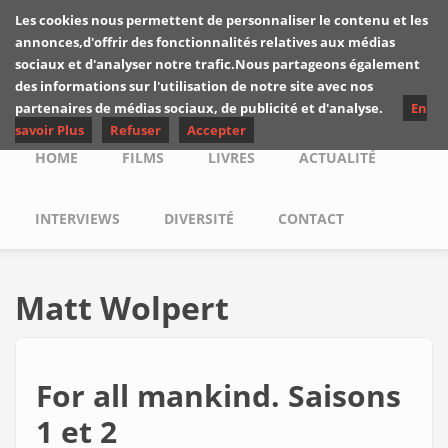
Skip to main content
Les cookies nous permettent de personnaliser le contenu et les
Les critiques de
annonces,d'offrir des fonctionnalités relatives aux médias
Yuyine
sociaux et d'analyser notre trafic.Nous partageons également
des informations sur l'utilisation de notre site avec nos
partenaires de médias sociaux, de publicité et d'analyse.
En
savoir Plus
Refuser
Accepter
Main menu
HOME
FILMS
LIVRES
ACTUALITÉ
INTERVIEWS
DIVERSITÉ
CONTACT
Matt Wolpert
For all mankind. Saisons
1 et 2