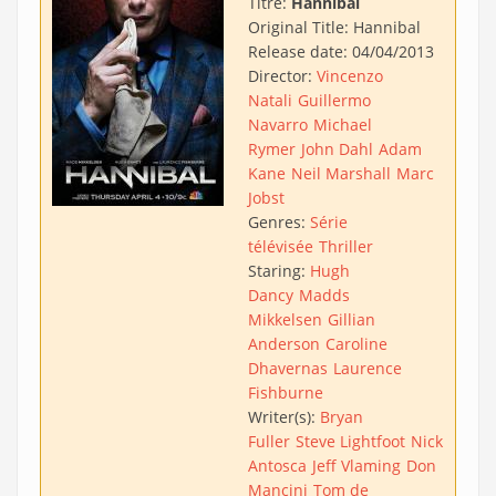
Titre:
Hannibal
Original Title:
Hannibal
Release date:
04/04/2013
Director:
Vincenzo
Natali
Guillermo
Navarro
Michael
Rymer
John Dahl
Adam
Kane
Neil Marshall
Marc
Jobst
Genres:
Série
télévisée
Thriller
Staring:
Hugh
Dancy
Madds
Mikkelsen
Gillian
Anderson
Caroline
Dhavernas
Laurence
Fishburne
Writer(s):
Bryan
Fuller
Steve Lightfoot
Nick
Antosca
Jeff Vlaming
Don
Mancini
Tom de