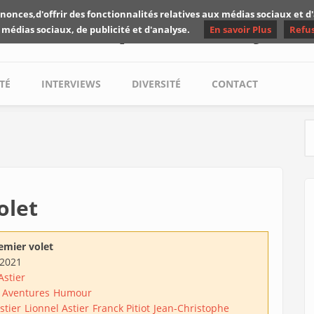
nonces,d'offrir des fonctionnalités relatives aux médias sociaux et 
Les critiques de Yuyine
 médias sociaux, de publicité et d'analyse.
En savoir Plus
Refu
TÉ
INTERVIEWS
DIVERSITÉ
CONTACT
S
olet
emier volet
/2021
Astier
Aventures
Humour
stier
Lionnel Astier
Franck Pitiot
Jean-Christophe