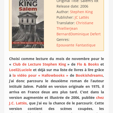
Original Title:
Salem’s lot
Release date:
2006
Author:
Stephen King
Publisher:
JC Lattès
Translator:
Christiane
Thiellier
Jean
Bernard
Dominique Defert
Genres:
Epouvante
Fantastique
Choisi comme lecture du mois de novembre pour le
«
Club de Lecture Stephen King
» de
Flo & Books
et
Loeil2Luciole
et déjà sur ma liste de livres à lire grâce
à
la vidéo pour « Hallowbooks »
de
Bookishdreams
,
j’ai donc parcouru le deuxième roman de l’auteur
intitulé
Salem.
Publié en version originale en 1975, il
arriva en France deux ans plus tard. C’est dans la
version augmentée et illustrée de 2006, publiée
chez
J.C. Lattès
, que j’ai eu la chance de le parcourir. Cette
version contient des scènes coupées, les