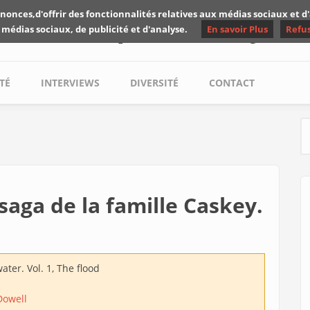
nonces,d'offrir des fonctionnalités relatives aux médias sociaux et 
Les critiques de Yuyine
 médias sociaux, de publicité et d'analyse.
En savoir Plus
Refu
TÉ
INTERVIEWS
DIVERSITÉ
CONTACT
S
saga de la famille Caskey.
ater. Vol. 1, The flood
Dowell