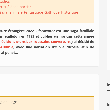
tudios
our
Hélène Charrier
Saga familiale
Fantastique
Gothique
Historique
rature étrangère 2022,
Blackwater
est une saga familiale
n feuilleton en 1983 et publiés en français cette année
x
éditions Monsieur Toussaint Louverture
. J’ai décidé de
z
Audible
, avec une narration d’Olivia Nicosia, afin de
en ai pensé…
I
g dei sogni
I