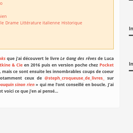
io
mien
le
Drame
Littérature italienne
Historique
I
oks
que j’ai découvert le livre
Le Gang des rêves
de Luca
I
tkine & Cie
en 2016 puis en version poche chez
Pocket
lé, mais ce sont ensuite les innombrables coups de coeur
, notamment ceux de
@steph_croqueuse_de_livres_
sur
ouquin sinon rien
» qui me l’ont conseillé en boucle. J’ai
t voici ce que j’en ai pensé…