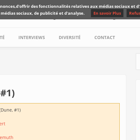
nonces,d'offrir des fonctionnalités relatives aux médias sociaux et 
Les critiques de Yuyine
 médias sociaux, de publicité et d'analyse.
En savoir Plus
Refu
TÉ
INTERVIEWS
DIVERSITÉ
CONTACT
S
 #1)
(Dune, #1)
ert
Demuth