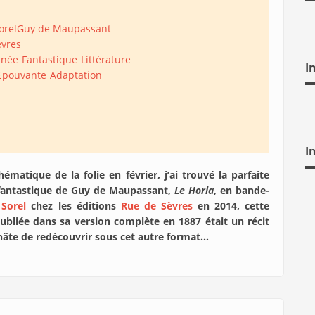
orel
Guy de Maupassant
èvres
inée
Fantastique
Littérature
I
Epouvante
Adaptation
I
hématique de la folie en février, j’ai trouvé la parfaite
 fantastique de Guy de Maupassant,
Le Horla
, en bande-
 Sorel
chez les éditions
Rue de Sèvres
en 2014, cette
publiée dans sa version complète en 1887 était un récit
 hâte de redécouvrir sous cet autre format…