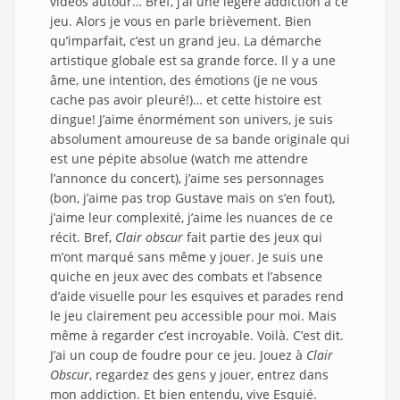
vidéos autour… Bref, j’ai une légère addiction à ce
jeu. Alors je vous en parle brièvement. Bien
qu’imparfait, c’est un grand jeu. La démarche
artistique globale est sa grande force. Il y a une
âme, une intention, des émotions (je ne vous
cache pas avoir pleuré!)… et cette histoire est
dingue! J’aime énormément son univers, je suis
absolument amoureuse de sa bande originale qui
est une pépite absolue (watch me attendre
l’annonce du concert), j’aime ses personnages
(bon, j’aime pas trop Gustave mais on s’en fout),
j’aime leur complexité, j’aime les nuances de ce
récit. Bref,
Clair obscur
fait partie des jeux qui
m’ont marqué sans même y jouer. Je suis une
quiche en jeux avec des combats et l’absence
d’aide visuelle pour les esquives et parades rend
le jeu clairement peu accessible pour moi. Mais
même à regarder c’est incroyable. Voilà. C’est dit.
J’ai un coup de foudre pour ce jeu. Jouez à
Clair
Obscur
, regardez des gens y jouer, entrez dans
mon addiction. Et bien entendu, vive Esquié.