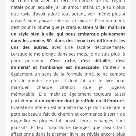
se confirmait avec un récit en-dehors de ma région
natale pour laquelle j’ai un amour infini. Et je suis plus
que ravie d’avoir adoré tout autant, voir même plus
A
présent, vous pouvez enterrer la mariée
. Premièrement,
c’est pour la plume que je craque.
Oren Miller maîtrise
un style bien à elle, qui nous embarque pleinement
dans les années 50, dans des lieux très différents les
uns des autres
, avec une facilité déconcertante.
Lorsque je me plonge dans ses mots, je ne suis plus là
pour personne.
C’est riche, c’est détaillé, c’est
immersif et l’ambiance est impeccable
. L'auteur a
également un sens de la formule inné. Je ne compte
plus le nombre de post-it dont j'ai farci le livre pour
marquer chaque citation que je jugeais
mémorable! Elle maîtrise également toujours aussi
parfaitement
un cynisme dont je raffole en littérature
.
Evariste en tête en est le maître mais je dois dire que le
petit Isabeau a fait du chemin et commence à sortir de
magnifiques piques lui aussi. Leurs échanges sont
jouissifs. Et leur majordome Georges, que j’avais tant
affectionné dans le premier livre, se révèle encore plus