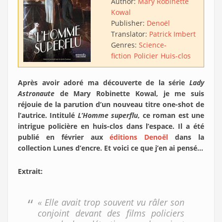
Author:
Mary Robinette
Kowal
Publisher:
Denoël
Translator:
Patrick Imbert
Genres:
Science-
fiction
Policier
Huis-clos
Après avoir adoré ma découverte de la série
Lady
Astronaute
de Mary Robinette Kowal, je me suis
réjouie de la parution d’un nouveau titre one-shot de
l’autrice. Intitulé
L’Homme superflu
, ce roman est une
intrigue policière en huis-clos dans l’espace.
Il a été
publié en février aux
éditions Denoël
dans la
collection Lunes d’encre. Et voici ce que j’en ai pensé…
Extrait:
« Elle avait trop souvent vu râler son
conjoint devant des films policiers