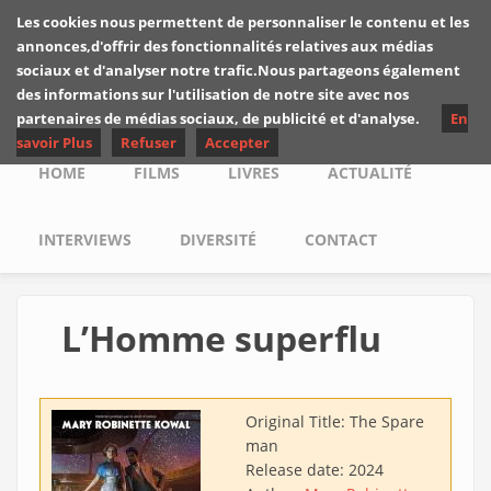
Skip to main content
Les cookies nous permettent de personnaliser le contenu et les
Les critiques de
annonces,d'offrir des fonctionnalités relatives aux médias
Yuyine
sociaux et d'analyser notre trafic.Nous partageons également
des informations sur l'utilisation de notre site avec nos
partenaires de médias sociaux, de publicité et d'analyse.
En
savoir Plus
Refuser
Accepter
Main menu
HOME
FILMS
LIVRES
ACTUALITÉ
INTERVIEWS
DIVERSITÉ
CONTACT
L’Homme superflu
Original Title:
The Spare
man
Release date:
2024