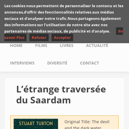
Skip to main content
Les cookies nous permettent de personnaliser le contenu et les
Les critiques de
annonces,d'offrir des fonctionnalités relatives aux médias
Yuyine
sociaux et d'analyser notre trafic.Nous partageons également
des informations sur l'utilisation de notre site avec nos
partenaires de médias sociaux, de publicité et d'analyse.
En
savoir Plus
Refuser
Accepter
Main menu
HOME
FILMS
LIVRES
ACTUALITÉ
INTERVIEWS
DIVERSITÉ
CONTACT
L’étrange traversée
du Saardam
Original Title:
The devil
and the dark water