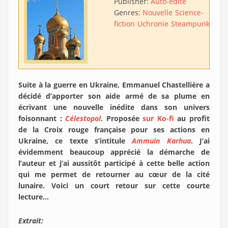
Publisher:
Auto-édité
Genres:
Nouvelle
Science-
fiction
Uchronie
Steampunk
Suite à la guerre en Ukraine, Emmanuel Chastellière a
décidé d’apporter son aide armé de sa plume en
écrivant une nouvelle inédite dans son univers
foisonnant :
Célestopol
. Proposée
s
ur Ko-fi
au profit
de la Croix rouge française pour ses actions en
Ukraine, ce texte s’intitule
Ammuin Karhua
. J’ai
évidemment beaucoup apprécié la démarche de
l’auteur et j’ai aussitôt participé à cette belle action
qui me permet de retourner au cœur de la cité
lunaire. Voici un court retour sur cette courte
lecture…
Extrait: