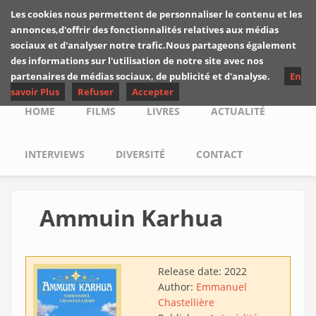
Skip to main content
Les cookies nous permettent de personnaliser le contenu et les
Les critiques de
annonces,d'offrir des fonctionnalités relatives aux médias
Yuyine
sociaux et d'analyser notre trafic.Nous partageons également
des informations sur l'utilisation de notre site avec nos
partenaires de médias sociaux, de publicité et d'analyse.
En
savoir Plus
Refuser
Accepter
Main menu
HOME
FILMS
LIVRES
ACTUALITÉ
INTERVIEWS
DIVERSITÉ
CONTACT
Ammuin Karhua
Release date:
2022
Author:
Emmanuel
Chastellière