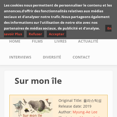
Skip to main content
Les cookies nous permettent de personnaliser le contenu et les
Les critiques de
annonces,d'offrir des fonctionnalités relatives aux médias
Yuyine
sociaux et d'analyser notre trafic.Nous partageons également
des informations sur l'utilisation de notre site avec nos
partenaires de médias sociaux, de publicité et d'analyse.
En
savoir Plus
Refuser
Accepter
Main menu
HOME
FILMS
LIVRES
ACTUALITÉ
INTERVIEWS
DIVERSITÉ
CONTACT
Sur mon île
Original Title:
플라스틱섬
Release date:
2019
Author:
Myung-Ae Lee