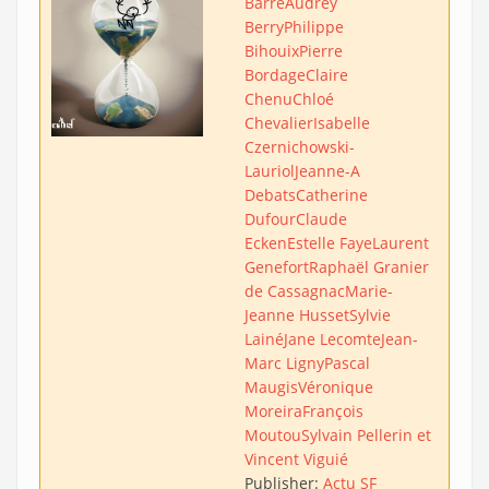
Barre
Audrey
Berry
Philippe
Bihouix
Pierre
Bordage
Claire
Chenu
Chloé
Chevalier
Isabelle
Czernichowski-
Lauriol
Jeanne-A
Debats
Catherine
Dufour
Claude
Ecken
Estelle Faye
Laurent
Genefort
Raphaël Granier
de Cassagnac
Marie-
Jeanne Husset
Sylvie
Lainé
Jane Lecomte
Jean-
Marc Ligny
Pascal
Maugis
Véronique
Moreira
François
Moutou
Sylvain Pellerin et
Vincent Viguié
Publisher:
Actu SF