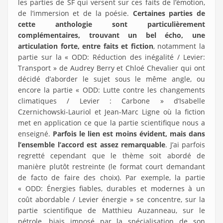
les parties de SF qui versent sur ces faits de l’émotion,
de l’immersion et de la poésie.
Certaines parties de
cette anthologie sont particulièrement
complémentaires, trouvant un bel écho, une
articulation forte, entre faits et fiction
, notamment la
partie sur la « ODD: Réduction des inégalité / Levier:
Transport » de Audrey Berry et Chloé Chevalier qui ont
décidé d’aborder le sujet sous le même angle, ou
encore la partie « ODD: Lutte contre les changements
climatiques / Levier : Carbone » d’Isabelle
Czernichowski-Lauriol et Jean-Marc Ligne où la fiction
met en application ce que la partie scientifique nous a
enseigné.
Parfois le lien est moins évident, mais dans
l’ensemble l’accord est assez remarquable
. J’ai parfois
regretté cependant que le thème soit abordé de
manière plutôt restreinte (le format court demandant
de facto de faire des choix). Par exemple, la partie
« ODD: Énergies fiables, durables et modernes à un
coût abordable / Levier énergie » se concentre, sur la
partie scientifique de Matthieu Auzanneau, sur le
pétrole, biais imposé par la spécialisation de son