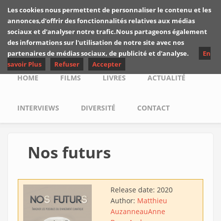
Skip to main content
Les cookies nous permettent de personnaliser le contenu et les
Les critiques de
annonces,d'offrir des fonctionnalités relatives aux médias
Yuyine
sociaux et d'analyser notre trafic.Nous partageons également
des informations sur l'utilisation de notre site avec nos
partenaires de médias sociaux, de publicité et d'analyse.
En
savoir Plus
Refuser
Accepter
Main menu
HOME
FILMS
LIVRES
ACTUALITÉ
INTERVIEWS
DIVERSITÉ
CONTACT
Nos futurs
Release date:
2020
Author:
Matthieu
Auzanneau
Anne