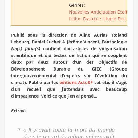
Genres:
Nouvelles
Anticipation
Ecofiction
fiction
Dystopie
Utopie
Document
Publié sous la direction de Aline Aurias, Roland
Lehoucq, Daniel Suchet & Jérôme Vincent, l’anthologie
No(s) futur(s)
contient dix articles de vulgarisation
scientifique et dix textes de fiction qui se couplent
deux par deux autour d’un des Objectifs de
Développement Durable du GIEC (Groupe
intergouvernemental d’experts sur l’évolution du
climat). Publié par les
éditions ActuSF
cet été, il s’agit
d’un recueil que j’attendais avec beaucoup
d’impatience. Voici ce que j’en ai pensé…
Extrait:
« Il y avait toute la mort du monde
dans le regard du môme qui essayait