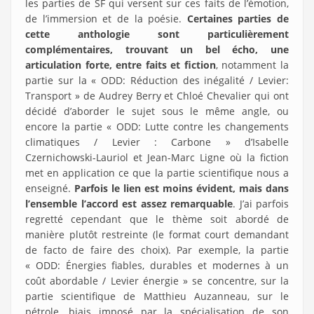
les parties de SF qui versent sur ces faits de l’émotion,
de l’immersion et de la poésie.
Certaines parties de
cette anthologie sont particulièrement
complémentaires, trouvant un bel écho, une
articulation forte, entre faits et fiction
, notamment la
partie sur la « ODD: Réduction des inégalité / Levier:
Transport » de Audrey Berry et Chloé Chevalier qui ont
décidé d’aborder le sujet sous le même angle, ou
encore la partie « ODD: Lutte contre les changements
climatiques / Levier : Carbone » d’Isabelle
Czernichowski-Lauriol et Jean-Marc Ligne où la fiction
met en application ce que la partie scientifique nous a
enseigné.
Parfois le lien est moins évident, mais dans
l’ensemble l’accord est assez remarquable
. J’ai parfois
regretté cependant que le thème soit abordé de
manière plutôt restreinte (le format court demandant
de facto de faire des choix). Par exemple, la partie
« ODD: Énergies fiables, durables et modernes à un
coût abordable / Levier énergie » se concentre, sur la
partie scientifique de Matthieu Auzanneau, sur le
pétrole, biais imposé par la spécialisation de son