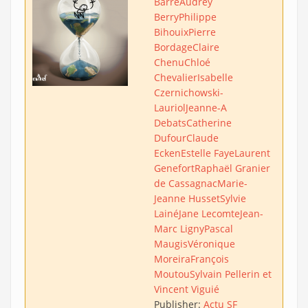
Barre
Audrey
Berry
Philippe
Bihouix
Pierre
Bordage
Claire
Chenu
Chloé
Chevalier
Isabelle
Czernichowski-
Lauriol
Jeanne-A
Debats
Catherine
Dufour
Claude
Ecken
Estelle Faye
Laurent
Genefort
Raphaël Granier
de Cassagnac
Marie-
Jeanne Husset
Sylvie
Lainé
Jane Lecomte
Jean-
Marc Ligny
Pascal
Maugis
Véronique
Moreira
François
Moutou
Sylvain Pellerin et
Vincent Viguié
Publisher:
Actu SF