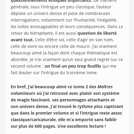
questionnements éthiques importants
. De manière
générale, sous l’intrigue un peu classique, l’auteur
déploie un univers dense et pose de nombreuses
interrogations, notamment sur l’humanité, l’inégalité,
les luttes envisageables et leurs conséquences. Dans
Le
retour du hiérophante
, il est aussi
question de liberté
avant tout.
Celle d’être soi, celle d’agir en son nom,
celle de vivre ou encore celle de mourir. J’ai vraiment
beaucoup aimé la façon dont chaque thématique est
abordée. Je n’ai vraiment qu’un seul grand regret sur ce
second volume :
un final un peu trop fouillis
qui me
fait douter sur l’intrigue du troisième tome.
En bref, j’ai beaucoup aimé ce tome 2 des
Maîtres
enlumineurs
où j’ai retrouvé avec plaisir son système
de magie fascinant, ses personnages attachants et
son univers dense. J’ai trouvé le rythme plus captivant
que dans le premier volume et si l’intrigue reste assez
classique/caricaturale, elle m’a emporté sans faiblir
sur plus de 600 pages. Une excellente lecture !