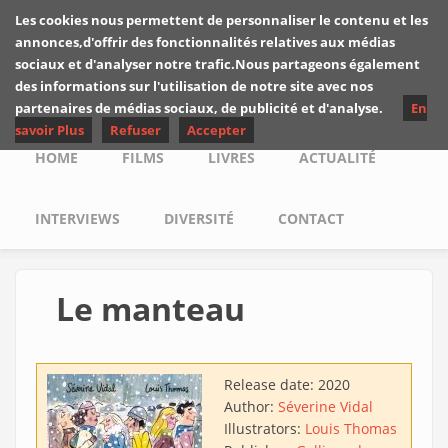
Skip to main content
Les cookies nous permettent de personnaliser le contenu et les
Les critiques de
annonces,d'offrir des fonctionnalités relatives aux médias
Yuyine
sociaux et d'analyser notre trafic.Nous partageons également
des informations sur l'utilisation de notre site avec nos
partenaires de médias sociaux, de publicité et d'analyse.
En
savoir Plus
Refuser
Accepter
Main menu
HOME
FILMS
LIVRES
ACTUALITÉ
INTERVIEWS
DIVERSITÉ
CONTACT
Le manteau
Release date:
2020
Author:
Séverine Vidal
Illustrators:
Louis Thomas