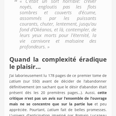
« C’était un sort horrible: crever
noyés, engloutis pas les flots
sombres et couverts d’écume,
assommés par les puissants
courants, chuter, lentement, jusqu’au
fond d’Okéanos, et là, contempler, de
leurs yeux morts pour l’éternité, la
vie carnivore et malsaine des
profondeurs. »
Quand la complexité éradique
le plaisir…
J’ai laborieusement lu 178 pages de ce premier tome de
Latium
(sur 550) avant de décider de l’abandonner
définitivement (en sachant que le désir d’abandon était
présent dès les 20 premières pages…). Aussi,
cette
critique n’est pas un avis sur l’ensemble de l’ouvrage
mais ne se concentre que sur la partie lue
et peu
appréciée. Pourtant,
Latium
fait de belles promesses.
L’univers d’anticipation imaginé par Romain Lucazeau