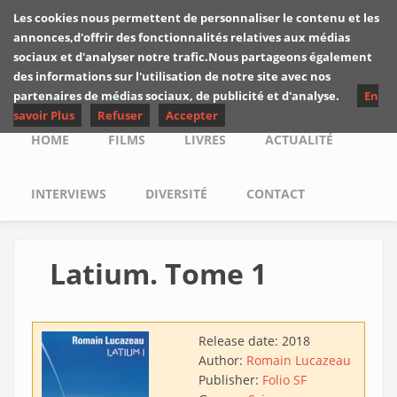
Skip to main content
Les cookies nous permettent de personnaliser le contenu et les
Les critiques de
annonces,d'offrir des fonctionnalités relatives aux médias
Yuyine
sociaux et d'analyser notre trafic.Nous partageons également
des informations sur l'utilisation de notre site avec nos
partenaires de médias sociaux, de publicité et d'analyse.
En
savoir Plus
Refuser
Accepter
Main menu
HOME
FILMS
LIVRES
ACTUALITÉ
INTERVIEWS
DIVERSITÉ
CONTACT
Latium. Tome 1
Release date:
2018
Author:
Romain Lucazeau
Publisher:
Folio SF