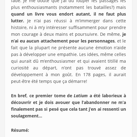
fade. Je me doute que j’ai dû louper les passages les
plus enthousiasmants (notamment les batailles?) mais
quand un livre vous endort autant, il ne faut plus
lutter.
Je n’ai pas réussi à m’immerger dans cette
histoire, ni à m’y intéresser suffisamment pour prendre
mon courage à deux mains et poursuivre. De même,
je
n’ai eu aucun attachement pour les personnages
, et le
fait que la plupart ne présente aucune émotion n’aide
pas à développer une empathie. Les idées, même celles
qui aurait dû m’enthousiasmer et qui avaient titillé ma
curiosité au départ, n’ont pas trouvé assez de
développement à mon goût. En 178 pages, il aurait
peut-être été temps que ça démarre!
En bref, ce premier tome de
Latium
a été laborieux à
découvrir et je dois avouer que l’abandonner ne m’a
finalement pas si pesé que cela tant j’en ai ressenti un
soulagement…
Résumé
: