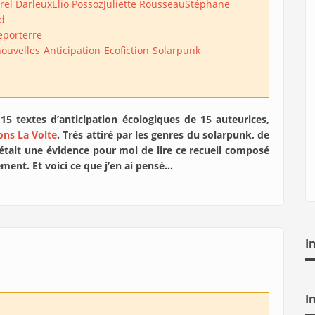
rel Darleux
Elio Possoz
Juliette Rousseau
Stéphane
d
eporterre
nouvelles
Anticipation
Ecofiction
Solarpunk
15 textes d’anticipation écologiques de 15 auteurices,
ons La Volte
. Très attiré par les genres du solarpunk, de
était une évidence pour moi de lire ce recueil composé
ment. Et voici ce que j’en ai pensé…
I
I