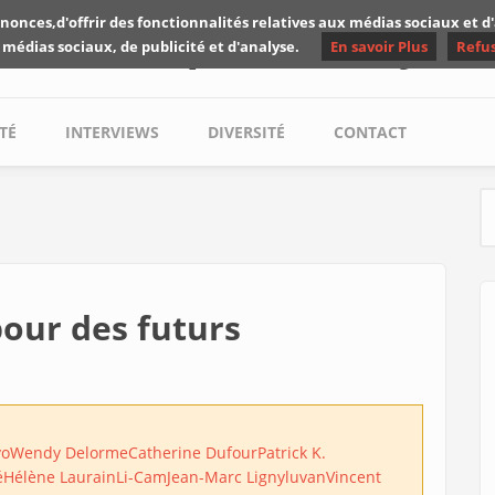
nonces,d'offrir des fonctionnalités relatives aux médias sociaux et 
Les critiques de Yuyine
 médias sociaux, de publicité et d'analyse.
En savoir Plus
Refu
TÉ
INTERVIEWS
DIVERSITÉ
CONTACT
S
 pour des futurs
vo
Wendy Delorme
Catherine Dufour
Patrick K.
é
Hélène Laurain
Li-Cam
Jean-Marc Ligny
luvan
Vincent