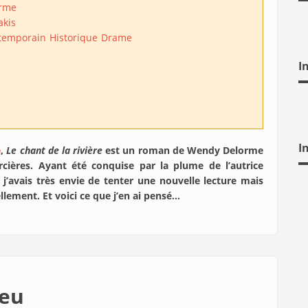
rme
kis
temporain
Historique
Drame
I
I
e
,
Le chant de la rivière
est un roman de Wendy Delorme
rcières. Ayant été conquise par la plume de l’autrice
, j’avais très envie de tenter une nouvelle lecture mais
lement. Et voici ce que j’en ai pensé…
feu