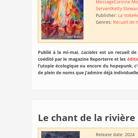
Message
Corinne Mo
Servant
Ketty Stewar
Publisher:
La Volte
R
Genres:
Recueil de 
Publié à la mi-mai,
Lucioles
est un recueil de 
coédité par le magazine Reporterre et les
éditi
l’utopie écologique ou encore du hopepunk, c’
de plein de noms que j’admire déjà individuelle
Le chant de la rivière
Release date:
2024