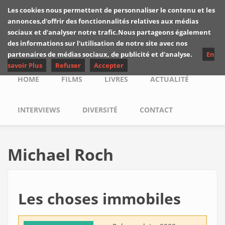
Skip to main content
Les cookies nous permettent de personnaliser le contenu et les
Les critiques de
annonces,d'offrir des fonctionnalités relatives aux médias
Yuyine
sociaux et d'analyser notre trafic.Nous partageons également
des informations sur l'utilisation de notre site avec nos
partenaires de médias sociaux, de publicité et d'analyse.
En
savoir Plus
Refuser
Accepter
Main menu
HOME
FILMS
LIVRES
ACTUALITÉ
INTERVIEWS
DIVERSITÉ
CONTACT
Michael Roch
Les choses immobiles