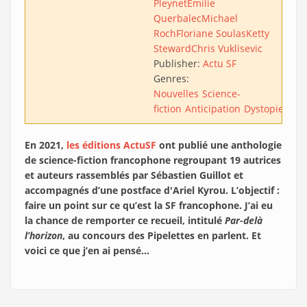
Pleynet
Émilie
Querbalec
Michael
Roch
Floriane Soulas
Ketty
Steward
Chris Vuklisevic
Publisher:
Actu SF
Genres:
Nouvelles
Science-
fiction
Anticipation
Dystopie
Afro
En 2021,
les éditions ActuSF
ont publié une anthologie
de science-fiction francophone regroupant 19 autrices
et auteurs rassemblés par Sébastien Guillot et
accompagnés d’une postface d'Ariel Kyrou. L’objectif :
faire un point sur ce qu’est la SF francophone. J’ai eu
la chance de remporter ce recueil, intitulé
Par-delà
l’horizon
, au concours des Pipelettes en parlent. Et
voici ce que j’en ai pensé…