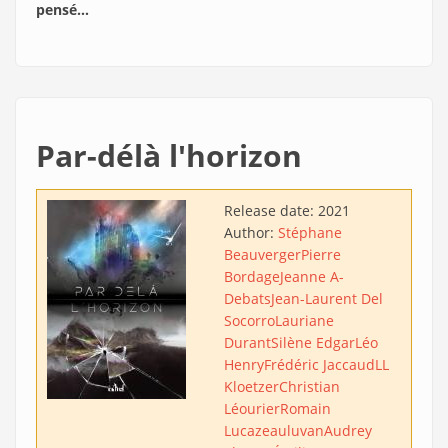
pensé…
Par-délà l'horizon
Release date:
2021
Author:
Stéphane
Beauverger
Pierre
Bordage
Jeanne A-
Debats
Jean-Laurent Del
Socorro
Lauriane
Durant
Silène Edgar
Léo
Henry
Frédéric Jaccaud
LL
Kloetzer
Christian
Léourier
Romain
Lucazeau
luvan
Audrey