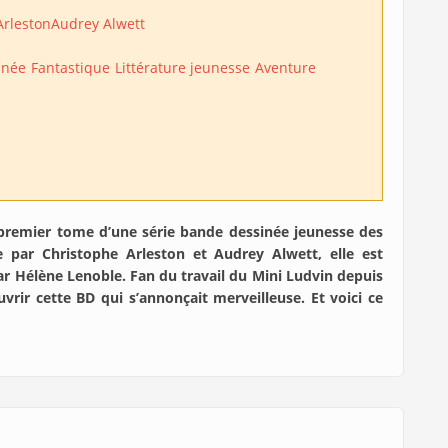
Arleston
Audrey Alwett
inée
Fantastique
Littérature jeunesse
Aventure
premier tome d’une série bande dessinée jeunesse des
te par Christophe Arleston et Audrey Alwett, elle est
par Hélène Lenoble. Fan du travail du Mini Ludvin depuis
rir cette BD qui s’annonçait merveilleuse. Et voici ce