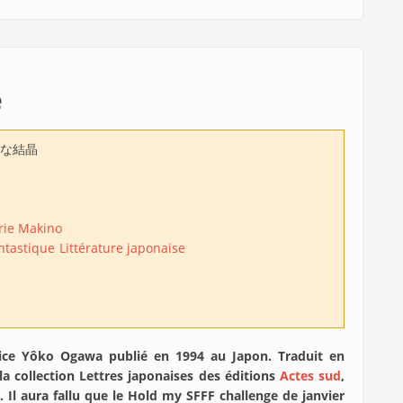
e
な結晶
rie Makino
ntastique
Littérature japonaise
ice Yôko Ogawa publié en 1994 au Japon. Traduit en
a collection Lettres japonaises des éditions
Actes sud
,
. Il aura fallu que le Hold my SFFF challenge de janvier