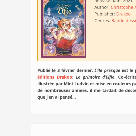
Release date:
2021
Author:
Christophe 
Publisher:
Drakoo
Genres:
Bande dess
Publié le 3 février dernier,
L’île presque
est le 
éditions Drakoo
:
Le grimoire d’Elfie
. Co-écri
illustrée par Mini Ludvin et mise en couleurs 
de nombreuses années, il me tardait de découv
que j’en ai pensé…