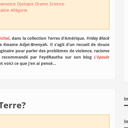
wnvoice
Dystopie
Drame
Science-
atire
Allégorie
ichel
, dans la collection Terres d’Amérique,
Friday Black
na Kwame Adjei-Brenyah. Il s’agit d’un recueil de douze
maginaire pour parler des problèmes de violence, racisme
nt recommandé par FeydRautha sur son blog
L’épaule
et voici ce que j’en ai pensé…
I
 Terre?
I