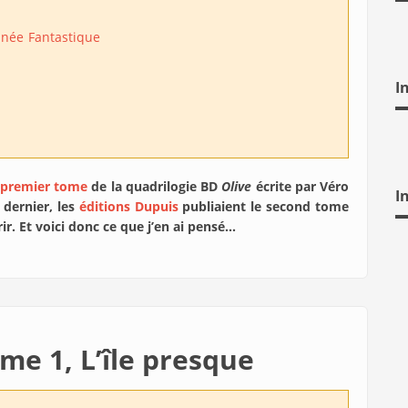
inée
Fantastique
I
premier tome
de la quadrilogie BD
Olive
écrite par Véro
I
 dernier, les
éditions Dupuis
publiaient le second tome
rir. Et voici donc ce que j’en ai pensé…
ome 1, L’île presque