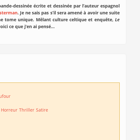
ande-dessinée écrite et dessinée par l’auteur espagnol
asterman
. Je ne sais pas s’il sera amené à avoir une suite
ne tome unique. Mêlant culture celtique et enquête,
Le
oici ce que j’en ai pensé…
ufour
Horreur
Thriller
Satire