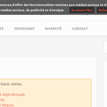
nonces,d'offrir des fonctionnalités relatives aux médias sociaux et 
Les critiques de Yuyine
 médias sociaux, de publicité et d'analyse.
En savoir Plus
Refu
TÉ
INTERVIEWS
DIVERSITÉ
CONTACT
S
 black: stories
 Adjei-Brenyah
hel
e Roques