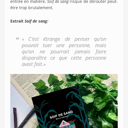
entrée en matière,
Soif de sang
risque de dérouter peut-
être trop brutalement.
Extrait
Soif de sang:
« C’est étrange de penser qu’on
pouvait tuer une personne, mais
qu’on ne pourrait jamais faire
disparaître ce que cette personne
avait fait.»