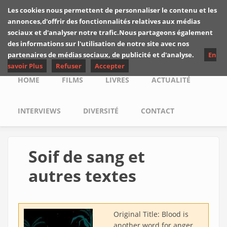
Skip to main content
Les cookies nous permettent de personnaliser le contenu et les
Les critiques de
annonces,d'offrir des fonctionnalités relatives aux médias
Yuyine
sociaux et d'analyser notre trafic.Nous partageons également
des informations sur l'utilisation de notre site avec nos
partenaires de médias sociaux, de publicité et d'analyse.
En
savoir Plus
Refuser
Accepter
Main menu
HOME
FILMS
LIVRES
ACTUALITÉ
INTERVIEWS
DIVERSITÉ
CONTACT
Soif de sang et
autres textes
Original Title:
Blood is
another word for anger