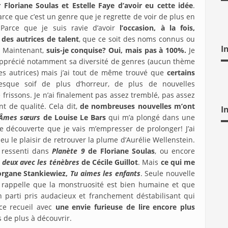
 Floriane Soulas et Estelle Faye d’avoir eu cette idée
.
rce que c’est un genre que je regrette de voir de plus en
 Parce que je suis ravie d’avoir
l’occasion, à la fois,
des autrices de talent
, que ce soit des noms connus ou
I
! Maintenant,
suis-je conquise? Oui, mais pas à 100%.
Je
i apprécié notamment sa diversité de genres (aucun thème
des autrices) mais j’ai tout de même trouvé que
certains
resque soif de plus d’horreur, de plus de nouvelles
rissons. Je n’ai finalement pas assez tremblé, pas assez
nt de qualité. Cela dit,
de nombreuses nouvelles m’ont
I
Âmes sœurs
de Louise Le Bars
qui m’a plongé dans une
 découverte que je vais m’empresser de prolonger! J’ai
i eu le plaisir de retrouver la plume d’Aurélie Wellenstein.
i ressenti dans
Planète 9
de Floriane Soulas
, ou encore
 deux avec les ténèbres
de Cécile Guillot
. Mais
ce qui me
Morgane Stankiewiez,
Tu aimes les enfants
. Seule nouvelle
le rappelle que la monstruosité est bien humaine et que
Un parti pris audacieux et franchement déstabilisant qui
ce recueil avec
une envie furieuse de lire encore plus
 de plus à découvrir.