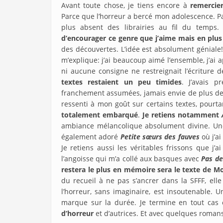
Avant toute chose, je tiens encore à
remercier
Parce que l’horreur a bercé mon adolescence. Pa
plus absent des librairies au fil du temps.
d’encourager ce genre que j’aime mais en plus 
des découvertes. L’idée est absolument géniale
m’explique: j’ai beaucoup aimé l’ensemble, j’a
ni aucune consigne ne restreignait l’écriture 
textes restaient un peu timides
. J’avais p
franchement assumées, jamais envie de plus de f
ressenti à mon goût sur certains textes, pourta
totalement embarqué
.
Je retiens notamment
ambiance mélancolique absolument divine. Une
également adoré
Petite sœurs des fauves
où j’a
Je retiens aussi les véritables frissons que j’a
l’angoisse qui m’a collé aux basques avec
Pas de
restera le plus en mémoire sera le texte de 
du recueil à ne pas s’ancrer dans la SFFF, el
l’horreur, sans imaginaire, est insoutenable. 
marque sur la durée. Je termine en tout cas 
d’horreur
et d’autrices. Et avec quelques romans