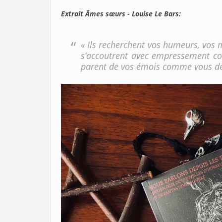
Extrait Âmes sœurs - Louise Le Bars:
« Ils recherchent vos humeurs, vos m
s’accoutrent avec empressement co
parent de vos émois comme vous de