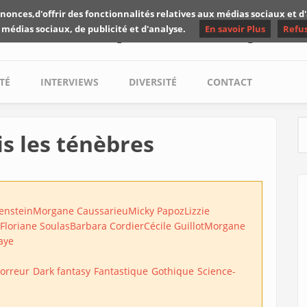
nonces,d'offrir des fonctionnalités relatives aux médias sociaux et 
Les critiques de Yuyine
 médias sociaux, de publicité et d'analyse.
En savoir Plus
Refu
TÉ
INTERVIEWS
DIVERSITÉ
CONTACT
s les ténèbres
S
enstein
Morgane Caussarieu
Micky Papoz
Lizzie
Floriane Soulas
Barbara Cordier
Cécile Guillot
Morgane
Faye
orreur
Dark fantasy
Fantastique
Gothique
Science-