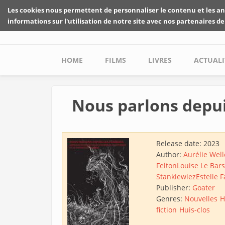
Skip to main content
Les cookies nous permettent de personnaliser le contenu et les an
informations sur l'utilisation de notre site avec nos partenaires de
Main menu
HOME
FILMS
LIVRES
ACTUALI
Nous parlons depui
Release date:
2023
Author:
Aurélie Well
Felton
Louise Le Bars
Stankiewiez
Estelle 
Publisher:
Goater
Genres:
Nouvelles
H
fiction
Huis-clos