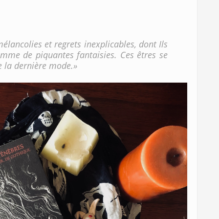
élancolies et regrets inexplicables, dont Ils
mme de piquantes fantaisies. Ces êtres se
 la dernière mode.»