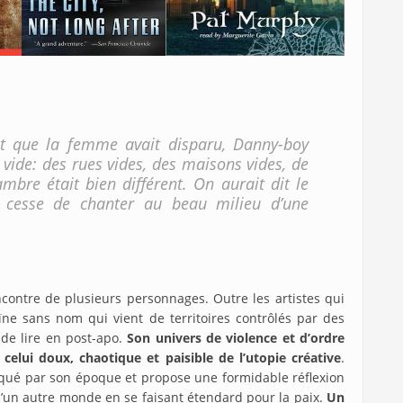
nt que la femme avait disparu, Danny-boy
u vide: des rues vides, des maisons vides, de
ambre était bien différent. On aurait dit le
i cesse de chanter au beau milieu d’une
ontre de plusieurs personnages. Outre les artistes qui
ïne sans nom qui vient de territoires contrôlés par des
 de lire en post-apo.
Son univers de violence et d’ordre
lui doux, chaotique et paisible de l’utopie créative
.
rqué par son époque et propose une formidable réflexion
 d’un autre monde en se faisant étendard pour la paix.
Un