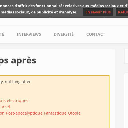
nonces,d'offrir des fonctionnalités relatives aux médias sociaux et 
Les critiques de Yuyine
 médias sociaux, de publicité et d'analyse.
En savoir Plus
Refu
TÉ
INTERVIEWS
DIVERSITÉ
CONTACT
ps après
S
ty, not long after
ns électriques
Marcel
ion
Post-apocalyptique
Fantastique
Utopie