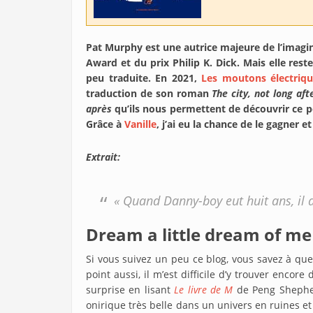
Pat Murphy est une autrice majeure de l’imag
Award et du prix Philip K. Dick. Mais elle r
peu traduite. En 2021,
Les moutons électriqu
traduction de son roman
The city, not long af
après
qu’ils nous permettent de découvrir ce p
Grâce à
Vanille
, j’ai eu la chance de le gagner e
Extrait:
« Quand Danny-boy eut huit ans, il 
Dream a little dream of me
Si vous suivez un peu ce blog, vous savez à quel
point aussi, il m’est difficile d’y trouver encore
surprise en lisant
Le livre de M
de Peng Shepher
onirique très belle dans un univers en ruines et