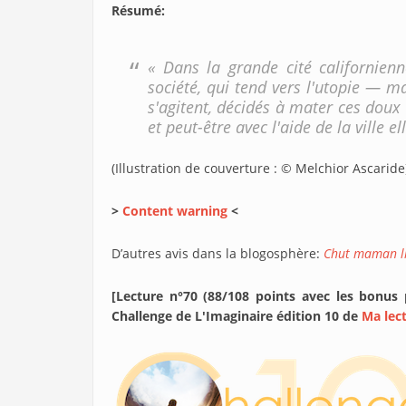
Résumé
:
« Dans la grande cité californienn
société, qui tend vers l'utopie — ma
s'agitent, décidés à mater ces doux r
et peut-être avec l'aide de la ville 
(Illustration de couverture : © Melchior Ascarid
>
Content warning
<
D’autres avis dans la blogosphère:
Chut maman li
[Lecture n°70 (88/108 points avec les bonus
Challenge de L'Imaginaire édition 10 de
Ma lec