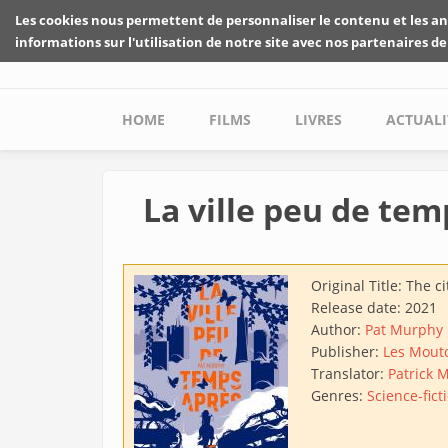
Skip to main content
Les cookies nous permettent de personnaliser le contenu et les an
informations sur l'utilisation de notre site avec nos partenaires de
Main menu
HOME
FILMS
LIVRES
ACTUALI
La ville peu de tem
Original Title:
The ci
Release date:
2021
Author:
Pat Murphy
Publisher:
Les Mouto
Translator:
Patrick 
Genres:
Science-fict