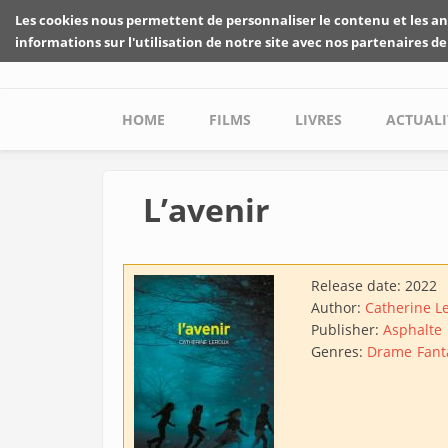
Skip to main content
Les cookies nous permettent de personnaliser le contenu et les an
informations sur l'utilisation de notre site avec nos partenaires de
Main menu
HOME
FILMS
LIVRES
ACTUALI
L’avenir
Release date:
2022
Author:
Catherine L
Publisher:
Asphalte
Genres:
Drame
Fant