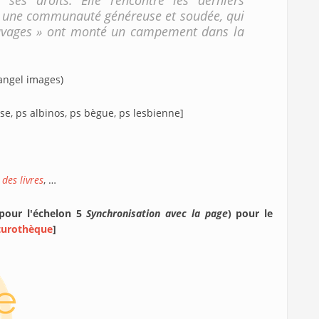
ses droits. Elle rencontre les derniers
n une communauté généreuse et soudée, qui
auvages » ont monté un campement dans la
cangel images)
s.se, ps albinos, ps bègue, ps lesbienne]
 des livres
, …
 pour l'échelon 5
Synchronisation avec la page
) pour le
turothèque
]