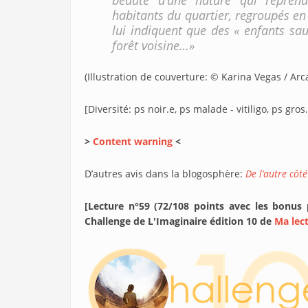
beauté d’une nature qui reprend 
habitants du quartier, regroupés e
lui indiquent que des « enfants s
forêt voisine…»
(Illustration de couverture: © Karina Vegas / Ar
[Diversité: ps noir.e, ps malade - vitiligo, ps gro
>
Content warning
<
D’autres avis dans la blogosphère:
De l’autre côté
[Lecture n°59 (72/108 points avec les bonus
Challenge de L'Imaginaire édition 10 de
Ma lec