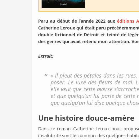
Paru au début de l’année 2022 aux
éditions 
Catherine Leroux qui était paru précédemment 
double fictionnel de Détroit et teinté de légè
des genres qui avait retenu mon attention. Voic
Extrait:
« Il pleut des pétales dans les rues,
poser. Le luxe des fleurs de mai. Le
elle veut que cette averse s’accroch
et que quelqu’un lui parle de cette 
que quelqu’un lui dise quelque chos
Une histoire douce-amère
Dans ce roman, Catherine Leroux nous propo
insalubrité sont le commun des quelques habita