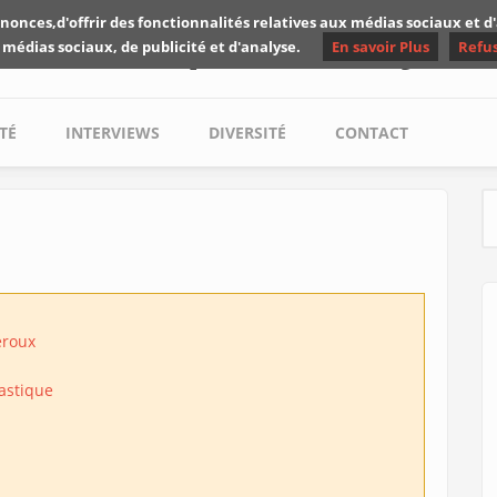
nonces,d'offrir des fonctionnalités relatives aux médias sociaux et 
Les critiques de Yuyine
 médias sociaux, de publicité et d'analyse.
En savoir Plus
Refu
TÉ
INTERVIEWS
DIVERSITÉ
CONTACT
S
eroux
astique