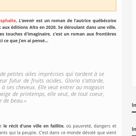
Asphalte
,
L’avenir
est un roman de l’autrice québécoise
aux éditions Alto en 2020. Se déroulant dans une ville,
res touches d’imaginaire, c’est un roman aux frontières
i ce que j’en ai pensé…
 de petites ailes imprécises qui tardent à se
ur futur de fruits acides. Gloria s’attarde,
e à ses cheveux. Elle veut entrer au magasin
neige de printemps, elle veut, de tout coeur,
e de beau.»
I
se
le récit d’une ville en faillite
, où pauvreté, dangers et
I
nts qui la peuple. C’est dans ce monde désolé que vient