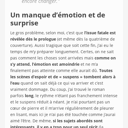
encore changer."
Un manque d’émotion et de
surprise
Le gros problème, selon moi, c’est que
l’issue fatale est
révélée dès le prologue
(et même dès la quatrième de
couverture). Aussi tragique que soit cette fin, j’ai eu le
temps de m’y préparer longuement. Certes, on ne sait
pas comment les choses sont arrivées mais
comme on
s’y attend, l’émotion est amoindrie
et ne m’a
finalement pas atteinte comme elle aurait dû.
Toutes
les scènes d’espoir et de « suspens » tombent alors à
l’eau
quand on sait déjà ce qui va arriver et c’est
vraiment dommage. Du coup, j’ai trouvé le roman
parfois
long
, le rythme n’étant pas franchement intense
et le suspens réduit à néant. Je n’ai pourtant pas un
cœur de pierre et il m’arrive régulièrement de pleurer
en lisant, mais ici je n’ai pas été touchée comme j’aurai
aimé l’être. De même,
si les sujets abordés sont
intéressants, il y en a trop pour un seul récit
(la