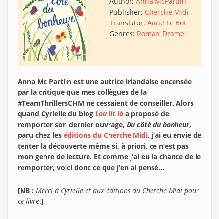
Author:
Anna McPartlin
Publisher:
Cherche Midi
Translator:
Anne Le Bot
Genres:
Roman
Drame
Anna Mc Partlin est une autrice irlandaise encensée
par la critique que mes collègues de la
#TeamThrillersCHM ne cessaient de conseiller. Alors
quand Cyrielle du blog
Lou lit là
a proposé de
remporter son dernier ouvrage,
Du côté du bonheur
,
paru chez les
éditions du Cherche Midi
, j’ai eu envie de
tenter la découverte même si, à priori, ce n’est pas
mon genre de lecture. Et comme j’ai eu la chance de le
remporter, voici donc ce que j’en ai pensé…
[NB :
Merci à Cyrielle et aux éditions du Cherche Midi pour
ce livre
.
]